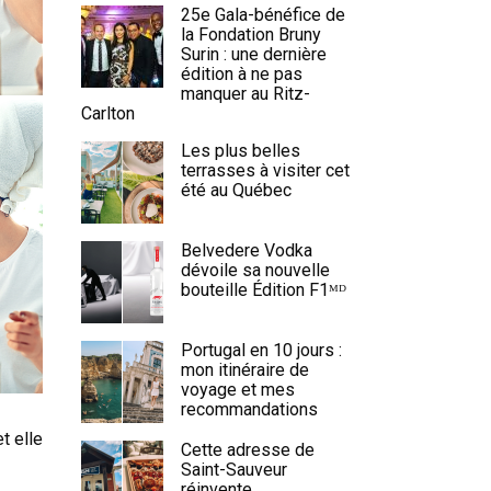
25e Gala-bénéfice de
la Fondation Bruny
Surin : une dernière
édition à ne pas
manquer au Ritz-
Carlton
Les plus belles
terrasses à visiter cet
été au Québec
Belvedere Vodka
dévoile sa nouvelle
bouteille Édition F1ᴹᴰ
Portugal en 10 jours :
mon itinéraire de
voyage et mes
recommandations
t elle
Cette adresse de
Saint-Sauveur
réinvente