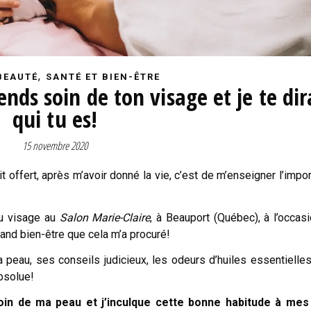
,
BEAUTÉ
SANTÉ ET BIEN-ÊTRE
ds soin de ton visage et je te dir
qui tu es!
15 novembre 2020
offert, après m’avoir donné la vie, c’est de m’enseigner l’impo
du visage au
Salon Marie-Claire
, à Beauport (Québec), à l’occas
and bien-être que cela m’a procuré!
eau, ses conseils judicieux, les odeurs d’huiles essentielles
bsolue!
soin de ma peau et j’inculque cette bonne habitude à mes