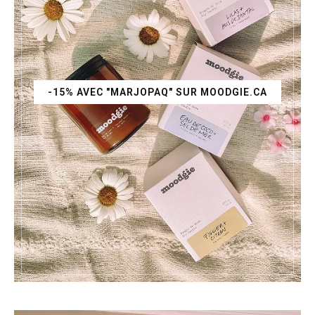
-15% AVEC "MARJOPAQ" SUR MOODGIE.CA