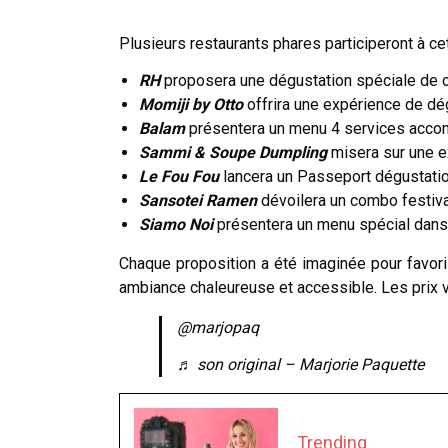
Plusieurs restaurants phares participeront à cet
RH
proposera une dégustation spéciale de c
Momiji by Otto
offrira une expérience de dé
Balam
présentera un menu 4 services accom
Sammi & Soupe Dumpling
misera sur une e
Le Fou Fou
lancera un Passeport dégustation
Sansotei Ramen
dévoilera un combo festiva
Siamo Noi
présentera un menu spécial dans
Chaque proposition a été imaginée pour favori
ambiance chaleureuse et accessible. Les prix v
@marjopaq
♬ son original – Marjorie Paquette
Trending