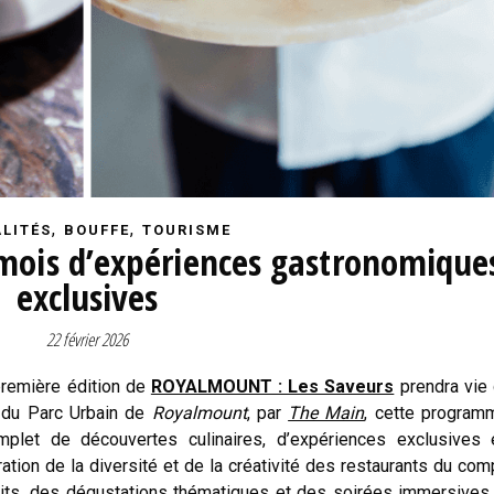
,
,
LITÉS
BOUFFE
TOURISME
ois d’expériences gastronomique
exclusives
22 février 2026
 première édition de
ROYALMOUNT : Les Saveurs
prendra vie
 du Parc Urbain de
Royalmount
, par
The Main
, cette program
let de découvertes culinaires, d’expériences exclusives 
on de la diversité et de la créativité des restaurants du com
its, des dégustations thématiques et des soirées immersives 