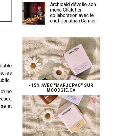
Archibald dévoile son
menu Chalet en
collaboration avec le
chef Jonathan Garnier
itable
e, les
blic.
-15% AVEC "MARJOPAQ" SUR
MOODGIE.CA
 d’une
veaux.
sse et