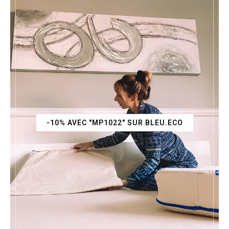
-10% AVEC "MP1022" SUR BLEU.ECO