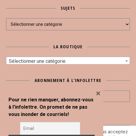
SUJETS
Sujets
LA BOUTIQUE
Sélectionner une catégorie
ABONNEMENT À L’INFOLETTRE
×
Pour ne rien manquer, abonnez-vous
à l’infolettre. On promet de ne pas
vous inonder de courriels!
En poursuivant votre navigation sur ce site, vous acceptez
Tous droits réservés © Blogue Le Snack Bar 2020