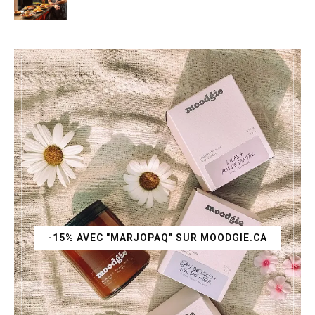
-15% AVEC "MARJOPAQ" SUR MOODGIE.CA