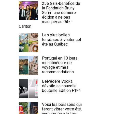
25e Gala-bénéfice de
la Fondation Bruny
Surin : une dernière
édition à ne pas
manquer au Ritz-
Carlton
Les plus belles
terrasses à visiter cet
été au Québec
Portugal en 10 jours :
mon itinéraire de
voyage et mes
recommandations
Belvedere Vodka
dévoile sa nouvelle
bouteille Édition F1ᴹᴰ
Voici les boissons qui
feront vibrer votre été,
une gorgée à la fois!