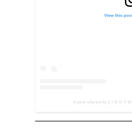
View this pos
A post shared by L I N G Y 