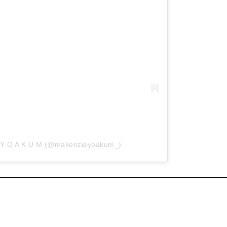
 • Y O A K U M (@makenzieyoakum_)