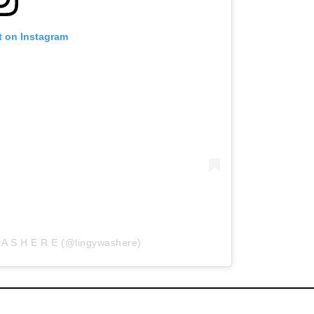
t on Instagram
W A S H E R E (@lingywashere)