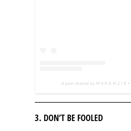
A post shared by M A K E N Z I E
3. DON’T BE FOOLED