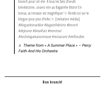
brunch pour cet été. À tous les fans d’oeufs
bénédictine, courez vite au Bagatelle Bistro! En
bonus, sa terrasse est magnifique! ✨ Rends-toi sur le
blogue pour plus d’infos ✨ [invitation média]
#bloguelesnackbar
#bagatellebistro
#brunch
#dejeuner
#breakfast
#montreal
#hochelagamaisonneuve
#restaurant
#mtlfoodies
♬ Theme from « A Summer Place » – Percy
Faith And His Orchestra
Bon brunch!