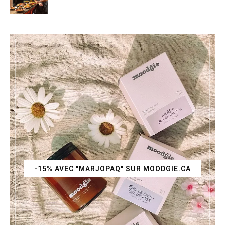
-15% AVEC "MARJOPAQ" SUR MOODGIE.CA