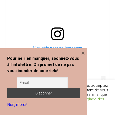
View this post on Instagram
×
Pour ne rien manquer, abonnez-vous
à l’infolettre. On promet de ne pas
vous inonder de courriels!
En poursuivant votre navigation sur ce site, vous acceptez
l'utilisation de traceurs (cookies) nous permettant de vous
fournir les services et fonctionnalités proposés ainsi que
d’améliorer votre expérience globale.
Réglage des
Non, merci!
Cookies
Je comprends
A post shared by Marjorie Paquette | Blogue Le Snack Bar (@marjopaq)