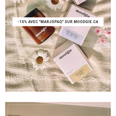
-15% AVEC "MARJOPAQ" SUR MOODGIE.CA