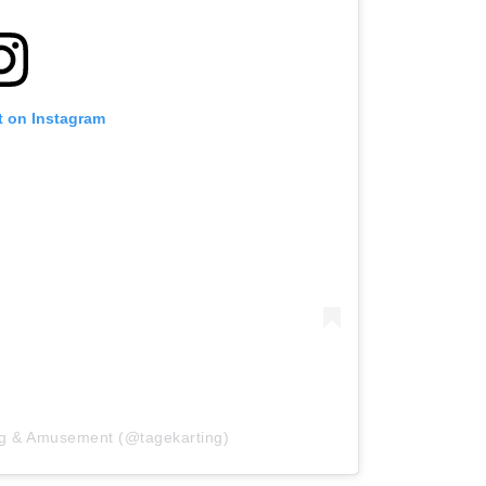
t on Instagram
ng & Amusement (@tagekarting)