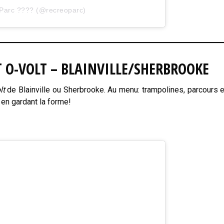
́oParc ???? (@recreoparc)
 O-VOLT – BLAINVILLE/SHERBROOKE
lt
de Blainville ou Sherbrooke. Au menu: trampolines, parcours e
t en gardant la forme!