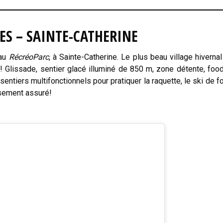
RES – SAINTE-CATHERINE
 au
RécréoParc
, à Sainte-Catherine. Le plus beau village hivernal
! Glissade, sentier glacé illuminé de 850 m, zone détente, food
ntiers multifonctionnels pour pratiquer la raquette, le ski de fo
ssement assuré!