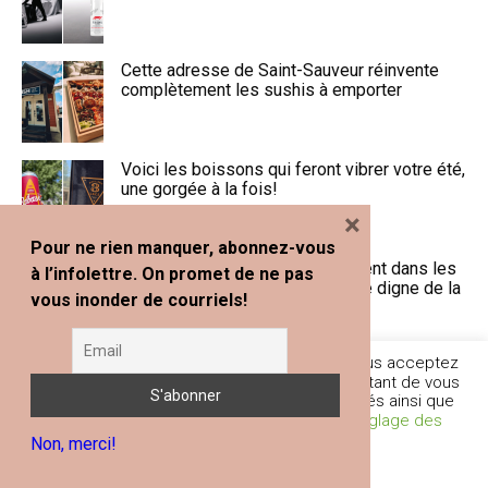
Cette adresse de Saint-Sauveur réinvente
complètement les sushis à emporter
Voici les boissons qui feront vibrer votre été,
une gorgée à la fois!
×
Pour ne rien manquer, abonnez-vous
Le Veuve Clicquot Sun Club revient dans les
à l’infolettre. On promet de ne pas
Laurentides avec une expérience digne de la
vous inonder de courriels!
Côte d’Azur
En poursuivant votre navigation sur ce site, vous acceptez
Roch Voisine, Jay Scøtt et feu d’artifice : la
l'utilisation de traceurs (cookies) nous permettant de vous
Fête nationale s’annonce grandiose à
fournir les services et fonctionnalités proposés ainsi que
Terrebonne
d’améliorer votre expérience globale.
Réglage des
Non, merci!
Cookies
Je comprends
8 idées-cadeaux qui feront vraiment plaisir à
papa pour la fête des Pères