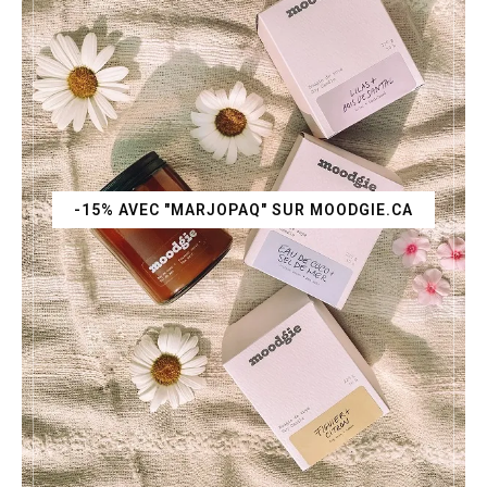
-15% AVEC "MARJOPAQ" SUR MOODGIE.CA