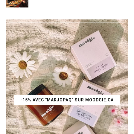
-15% AVEC "MARJOPAQ" SUR MOODGIE.CA