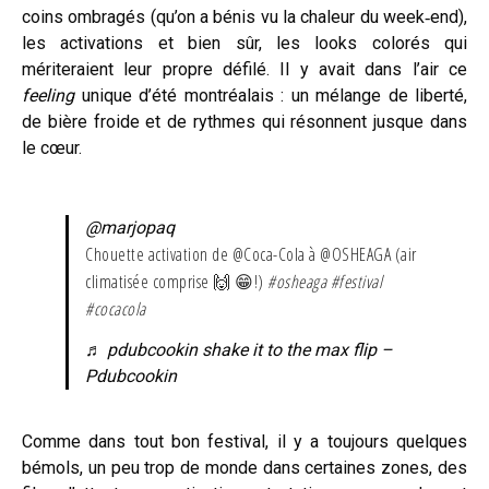
coins ombragés (qu’on a bénis vu la chaleur du week‑end),
les activations et bien sûr, les looks colorés qui
mériteraient leur propre défilé. Il y avait dans l’air ce
feeling
unique d’été montréalais : un mélange de liberté,
de bière froide et de rythmes qui résonnent jusque dans
le cœur.
@marjopaq
Chouette activation de @Coca-Cola à @OSHEAGA (air
climatisée comprise 🙌 😁!)
#osheaga
#festival
#cocacola
♬ pdubcookin shake it to the max flip –
Pdubcookin
Comme dans tout bon festival, il y a toujours quelques
bémols, un peu trop de monde dans certaines zones, des