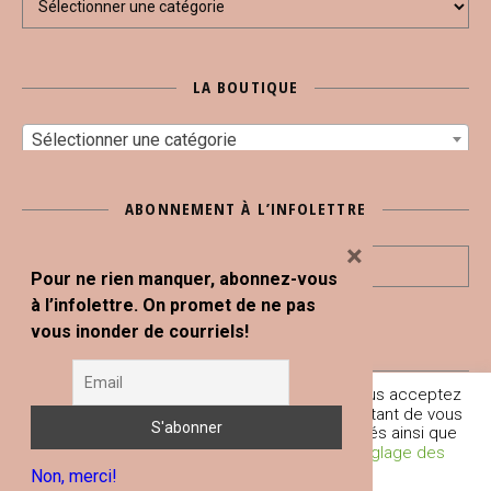
LA BOUTIQUE
Sélectionner une catégorie
ABONNEMENT À L’INFOLETTRE
×
Pour ne rien manquer, abonnez-vous
à l’infolettre. On promet de ne pas
vous inonder de courriels!
En poursuivant votre navigation sur ce site, vous acceptez
Tous droits réservés © Blogue Le Snack Bar 2020
l'utilisation de traceurs (cookies) nous permettant de vous
fournir les services et fonctionnalités proposés ainsi que
À propos
Boutique
Conditions générales et mentions légales
L’équipe du SNACK BAR
Contact
d’améliorer votre expérience globale.
Réglage des
Non, merci!
Cookies
Je comprends