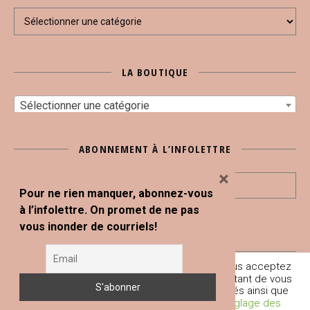
Sujets
LA BOUTIQUE
Sélectionner une catégorie
ABONNEMENT À L’INFOLETTRE
×
Pour ne rien manquer, abonnez-vous
à l’infolettre. On promet de ne pas
vous inonder de courriels!
En poursuivant votre navigation sur ce site, vous acceptez
Tous droits réservés © Blogue Le Snack Bar 2020
l'utilisation de traceurs (cookies) nous permettant de vous
fournir les services et fonctionnalités proposés ainsi que
À propos
Boutique
Conditions générales et mentions légales
L’équipe du SNACK BAR
Contact
d’améliorer votre expérience globale.
Réglage des