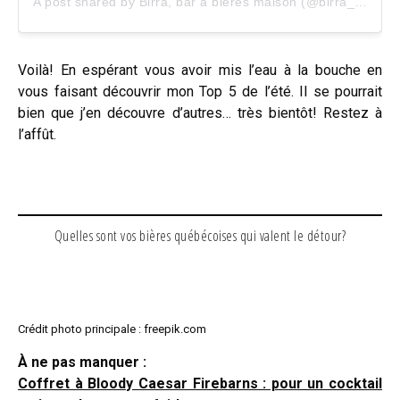
A post shared by Birra, bar à bières maison (@birra_bar_a_bieres_maison)
Voilà! En espérant vous avoir mis l’eau à la bouche en
vous faisant découvrir mon Top 5 de l’été. Il se pourrait
bien que j’en découvre d’autres… très bientôt! Restez à
l’affût.
Quelles sont vos bières québécoises qui valent le détour?
Crédit photo principale : freepik.com
À ne pas manquer :
Coffret à Bloody Caesar Firebarns : pour un cocktail