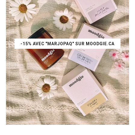
-15% AVEC "MARJOPAQ" SUR MOODGIE.CA