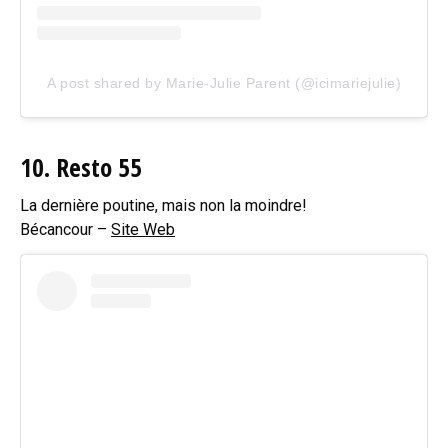
A post shared by Marie-Julie Parent (@icimariejulie)
10. Resto 55
La dernière poutine, mais non la moindre!
Bécancour –
Site Web