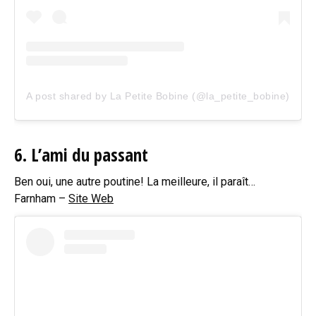
A post shared by La Petite Bobine (@la_petite_bobine)
6. L’ami du passant
Ben oui, une autre poutine! La meilleure, il paraît…
Farnham –
Site Web