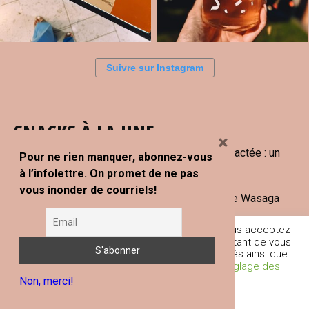
Suivre sur Instagram
SNACKS À LA UNE
×
Les bijoux de lait maternel La Voie Lactée : un
Pour ne rien manquer, abonnez-vous
souvenir unique à offrir
à l’infolettre. On promet de ne pas
vous inonder de courriels!
L’Ontario en 5 jours : mon road trip de Wasaga
Beach à Tobermory
En poursuivant votre navigation sur ce site, vous acceptez
l'utilisation de traceurs (cookies) nous permettant de vous
Paddle board gonflable : 6 marques
fournir les services et fonctionnalités proposés ainsi que
québécoises à découvrir
d’améliorer votre expérience globale.
Réglage des
Non, merci!
Cookies
Je comprends