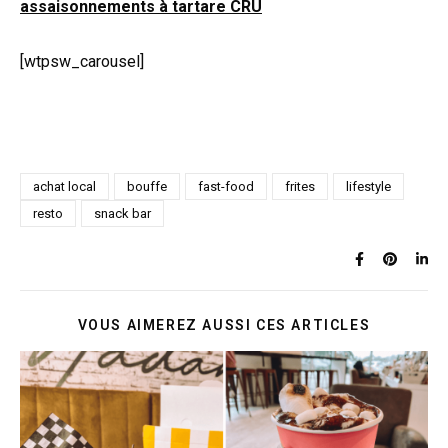
assaisonnements à tartare CRU
[wtpsw_carousel]
achat local
bouffe
fast-food
frites
lifestyle
resto
snack bar
VOUS AIMEREZ AUSSI CES ARTICLES