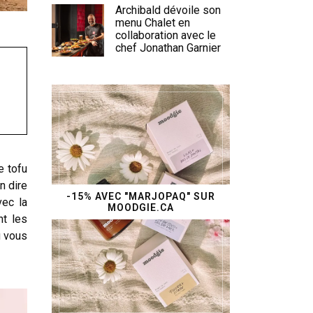
Archibald dévoile son
menu Chalet en
collaboration avec le
chef Jonathan Garnier
e tofu
n dire
-15% AVEC "MARJOPAQ" SUR
vec la
MOODGIE.CA
t les
u vous