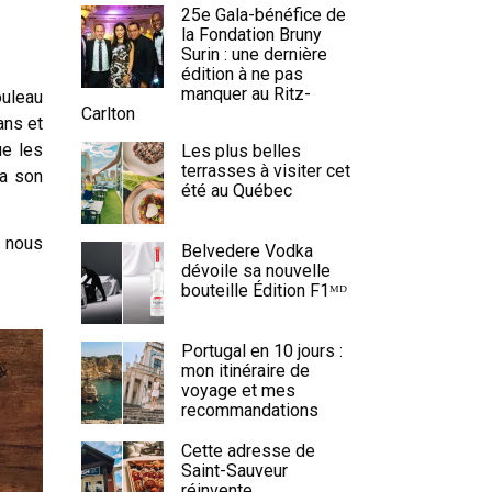
25e Gala-bénéfice de
la Fondation Bruny
Surin : une dernière
édition à ne pas
manquer au Ritz-
ouleau
Carlton
ans et
ue les
Les plus belles
terrasses à visiter cet
 a son
été au Québec
 nous
Belvedere Vodka
dévoile sa nouvelle
bouteille Édition F1ᴹᴰ
Portugal en 10 jours :
mon itinéraire de
voyage et mes
recommandations
Cette adresse de
Saint-Sauveur
réinvente