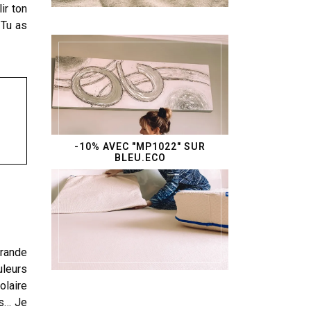
ir ton
 Tu as
-10% AVEC "MP1022" SUR
BLEU.ECO
grande
uleurs
laire
ss… Je