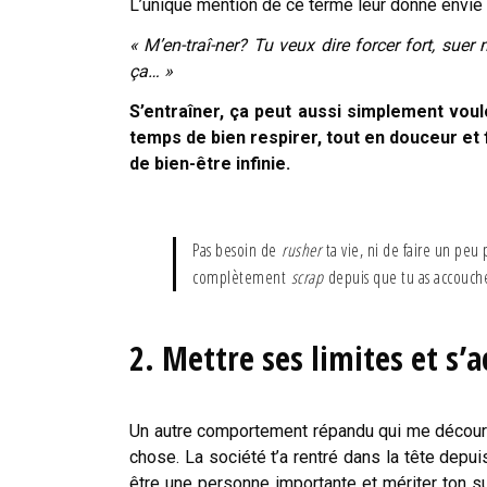
L’unique mention de ce terme leur donne envie 
« M’en-traî-ner? Tu veux dire forcer fort, sue
ça… »
S’entraîner, ça peut aussi simplement voul
temps de bien respirer, tout en douceur et
de bien-être infinie.
Pas besoin de
rusher
ta vie, ni de faire un peu 
complètement
scrap
depuis que tu as accouché
2.
Mettre ses limites
et s’a
Un autre comportement répandu qui me décourag
chose. La société t’a rentré dans la tête dep
être une personne importante et mériter ton suc