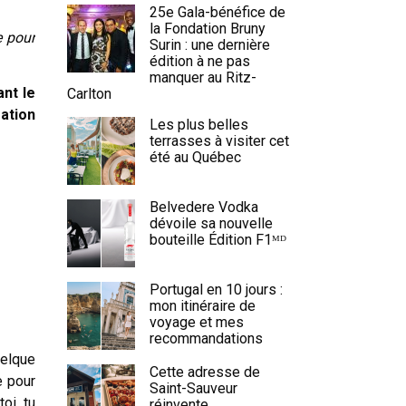
25e Gala-bénéfice de
la Fondation Bruny
e pour
Surin : une dernière
édition à ne pas
manquer au Ritz-
ant le
Carlton
sation
Les plus belles
terrasses à visiter cet
été au Québec
Belvedere Vodka
dévoile sa nouvelle
bouteille Édition F1ᴹᴰ
Portugal en 10 jours :
mon itinéraire de
voyage et mes
recommandations
uelque
Cette adresse de
e pour
Saint-Sauveur
oi, tu
réinvente