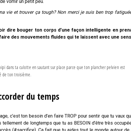
de vomir un petit peu.
r ma vie et trouver ça tough? Non merci je suis ben trop fatigué
oir dire bouger ton corps d’une façon intelligente en pren
 faire des mouvements fluides qui te laissent avec une sen
pipi dans ta culotte en sautant sur place parce que ton plancher pelvien est
 de ton troisième.
ccorder du temps
e, c’est ton besoin d’en faire TROP pour sentir que tu vaux q
uis tellement de longtemps que tu as BESOIN d’être très occupé
cès (#sacrifice). Ça fait que tu aides tout le monde autour de t