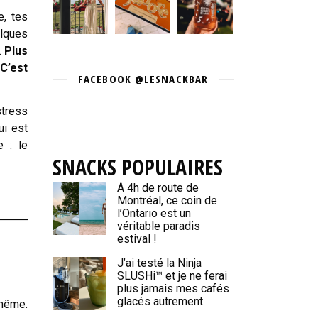
e, tes
elques
.
Plus
C’est
FACEBOOK @LESNACKBAR
stress
ui est
e : le
SNACKS POPULAIRES
À 4h de route de
Montréal, ce coin de
l’Ontario est un
véritable paradis
estival !
J’ai testé la Ninja
SLUSHi™ et je ne ferai
plus jamais mes cafés
glacés autrement
-même.