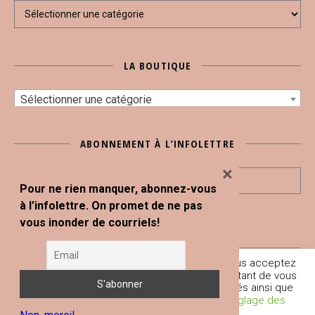
Sujets
LA BOUTIQUE
Sélectionner une catégorie
ABONNEMENT À L’INFOLETTRE
×
Pour ne rien manquer, abonnez-vous
à l’infolettre. On promet de ne pas
vous inonder de courriels!
En poursuivant votre navigation sur ce site, vous acceptez
Tous droits réservés © Blogue Le Snack Bar 2020
l'utilisation de traceurs (cookies) nous permettant de vous
fournir les services et fonctionnalités proposés ainsi que
À propos
Boutique
Conditions générales et mentions légales
L’équipe du SNACK BAR
Contact
d’améliorer votre expérience globale.
Réglage des