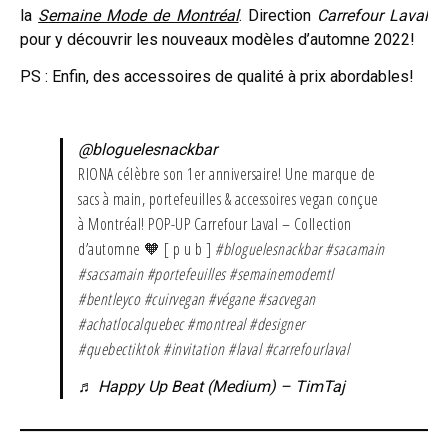
la
Semaine Mode de Montréal
. Direction
Carrefour Laval
pour y découvrir les nouveaux modèles d’automne 2022!
PS : Enfin, des accessoires de qualité à prix abordables!
@bloguelesnackbar
RIONA célèbre son 1er anniversaire! Une marque de
sacs à main, portefeuilles & accessoires vegan conçue
à Montréal! POP-UP Carrefour Laval – Collection
d’automne 🧡 [ p u b ]
#bloguelesnackbar
#sacamain
#sacsamain
#portefeuilles
#semainemodemtl
#bentleyco
#cuirvegan
#végane
#sacvegan
#achatlocalquebec
#montreal
#designer
#quebectiktok
#invitation
#laval
#carrefourlaval
♬ Happy Up Beat (Medium) – TimTaj