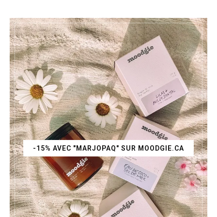
-15% AVEC "MARJOPAQ" SUR MOODGIE.CA