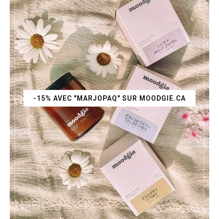
-15% AVEC "MARJOPAQ" SUR MOODGIE.CA