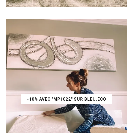
-10% AVEC "MP1022" SUR BLEU.ECO