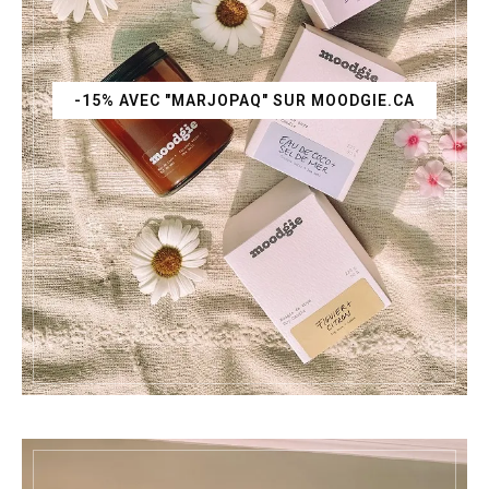
-15% AVEC "MARJOPAQ" SUR MOODGIE.CA