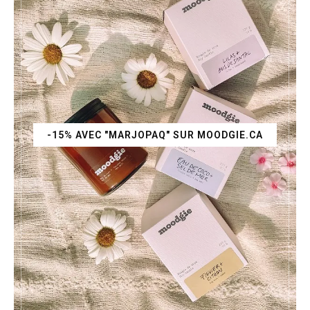
-15% AVEC "MARJOPAQ" SUR MOODGIE.CA