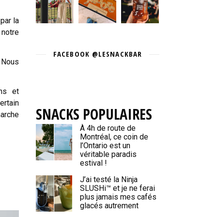
par la
 notre
FACEBOOK @LESNACKBAR
? Nous
ns et
ertain
SNACKS POPULAIRES
marche
À 4h de route de
Montréal, ce coin de
l’Ontario est un
véritable paradis
estival !
J’ai testé la Ninja
SLUSHi™ et je ne ferai
plus jamais mes cafés
glacés autrement