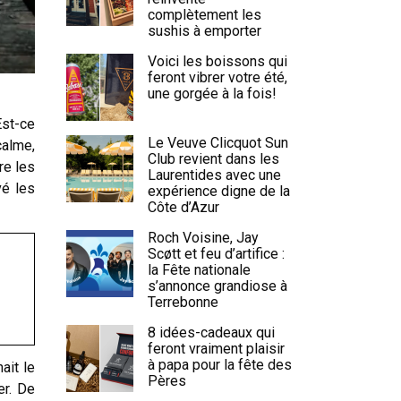
complètement les
sushis à emporter
Voici les boissons qui
feront vibrer votre été,
une gorgée à la fois!
Est-ce
Le Veuve Clicquot Sun
calme,
Club revient dans les
re les
Laurentides avec une
vé les
expérience digne de la
Côte d’Azur
Roch Voisine, Jay
Scøtt et feu d’artifice :
la Fête nationale
s’annonce grandiose à
Terrebonne
8 idées-cadeaux qui
feront vraiment plaisir
à papa pour la fête des
ait le
Pères
er. De