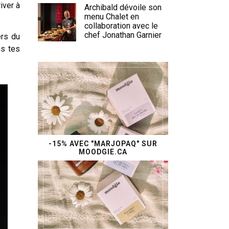
iver à
Archibald dévoile son
menu Chalet en
collaboration avec le
chef Jonathan Garnier
ers du
ns tes
-15% AVEC "MARJOPAQ" SUR
MOODGIE.CA