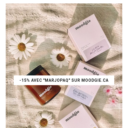
-15% AVEC "MARJOPAQ" SUR MOODGIE.CA